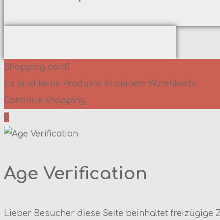
Top
Shopping cart
0
Es sind keine Produkte in deinem Warenkorb!
Continue shopping
0
Age Verification
Lieber Besucher diese Seite beinhaltet freizügige