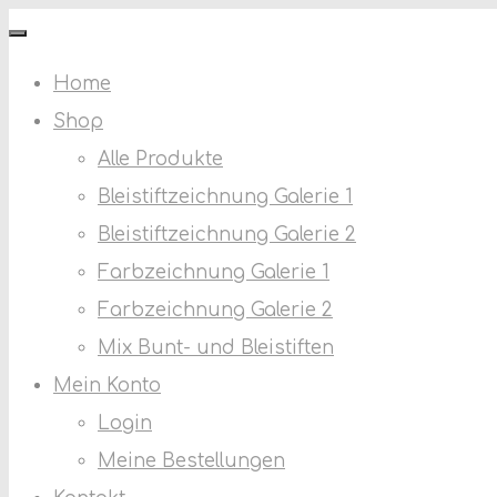
Skip
MECOS.ART
to
Home
content
Shop
Alle Produkte
Bleistiftzeichnung Galerie 1
Bleistiftzeichnung Galerie 2
Farbzeichnung Galerie 1
Farbzeichnung Galerie 2
Mix Bunt- und Bleistiften
Mein Konto
Login
Meine Bestellungen