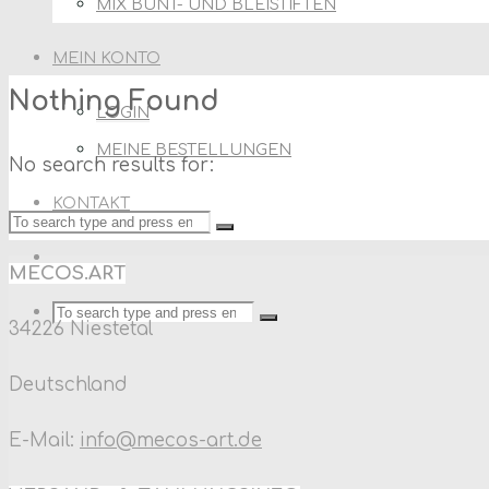
MIX BUNT- UND BLEISTIFTEN
MEIN KONTO
Home
Nothing Found
LOGIN
MEINE BESTELLUNGEN
No search results for:
KONTAKT
Search
Search
for:
MECOS.ART
Search
SEARCH
Search
34226 Niestetal
for:
Deutschland
E-Mail:
info@mecos-art.de