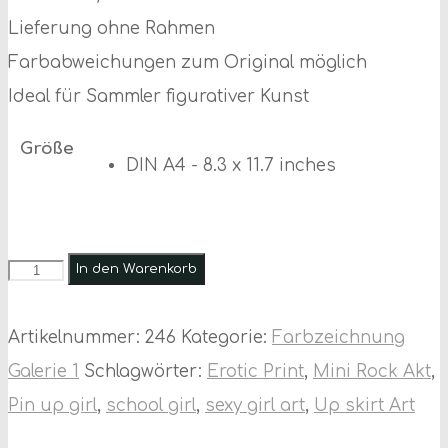
Lieferung ohne Rahmen
Farbabweichungen zum Original möglich
Ideal für Sammler figurativer Kunst
Größe
DIN A4 - 8.3 x 11.7 inches
Akt
In den Warenkorb
Druck
von
Artikelnummer:
246
Kategorie:
Farbzeichnung
Farbzeichnung
Galerie 1
Schlagwörter:
Erotic Print
,
Mini Rock Akt
,
auf
Pin up girl
,
school girl
,
sexy girl art
,
Up skirt Art
Buntpapier