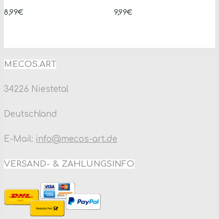
8,99
€
auf.
9,99
€
auf.
Die
Die
Optionen
Opti
können
könn
MECOS.ART
auf
auf
34226 Niestetal
der
der
Produktseite
Produ
Deutschland
gewählt
gewäh
E-Mail:
info@mecos-art.de
werden
werd
VERSAND- & ZAHLUNGSINFO