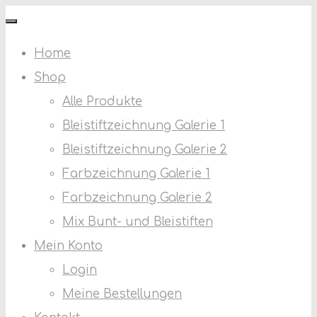
Skip
MECOS.ART
to
Home
content
Shop
Alle Produkte
Bleistiftzeichnung Galerie 1
Bleistiftzeichnung Galerie 2
Farbzeichnung Galerie 1
Farbzeichnung Galerie 2
Mix Bunt- und Bleistiften
Mein Konto
Login
Meine Bestellungen