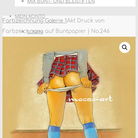
MIX BUNT- UND BLEISTIFTEN
MEIN KONTO
Home
Farbzeichnung Galerie 1
Akt Druck von
Farbzeichnung auf Buntpapier | No.246
LOGIN
MEINE BESTELLUNGEN
KONTAKT
Search
SEARCH
Search
for: