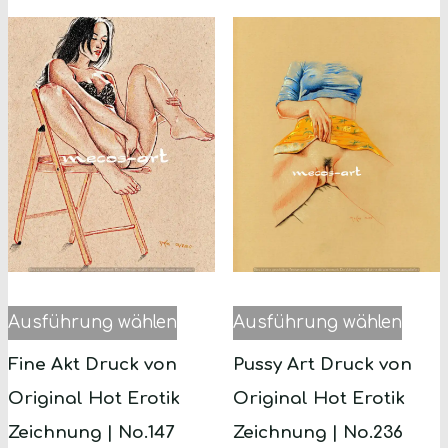
Optionen
Opti
können
könn
auf
auf
der
der
Produktseite
Produ
gewählt
gewäh
werden
werd
Dieses
Dies
Ausführung wählen
Ausführung wählen
Produkt
Prod
Fine Akt Druck von
Pussy Art Druck von
weist
weist
Original Hot Erotik
Original Hot Erotik
mehrere
mehr
Zeichnung | No.147
Zeichnung | No.236
Varianten
Varia