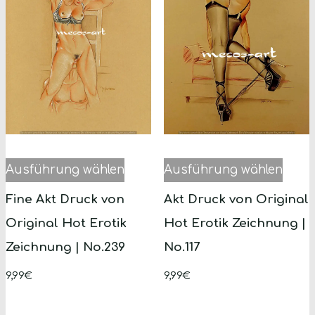
Dieses
Dies
Ausführung wählen
Ausführung wählen
Produkt
Prod
Fine Akt Druck von
Akt Druck von Original
weist
weist
Original Hot Erotik
Hot Erotik Zeichnung |
mehrere
mehr
Zeichnung | No.239
No.117
Varianten
Varia
9,99
€
auf.
9,99
€
auf.
Die
Die